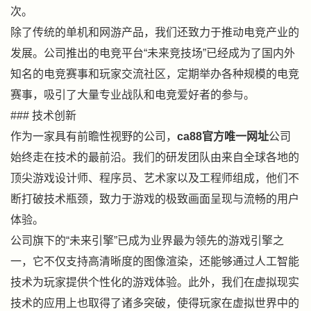
次。
除了传统的单机和网游产品，我们还致力于推动电竞产业的
发展。公司推出的电竞平台“未来竞技场”已经成为了国内外
知名的电竞赛事和玩家交流社区，定期举办各种规模的电竞
赛事，吸引了大量专业战队和电竞爱好者的参与。
### 技术创新
作为一家具有前瞻性视野的公司，
ca88官方唯一网址
公司
始终走在技术的最前沿。我们的研发团队由来自全球各地的
顶尖游戏设计师、程序员、艺术家以及工程师组成，他们不
断打破技术瓶颈，致力于游戏的极致画面呈现与流畅的用户
体验。
公司旗下的“未来引擎”已成为业界最为领先的游戏引擎之
一，它不仅支持高清晰度的图像渲染，还能够通过人工智能
技术为玩家提供个性化的游戏体验。此外，我们在虚拟现实
技术的应用上也取得了诸多突破，使得玩家在虚拟世界中的