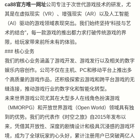
ca88官方唯一网址
公司专注于次世代游戏技术的研发，尤
其是在虚拟现实（VR）、增强现实（AR）以及人工智能
（AI）驱动的游戏领域表现突出。我们始终坚持“科技与艺
术的结合”，每一款游戏的推出都力求打破传统游戏的界
限，给玩家带来前所未有的体验。
### 核心业务
我们的核心业务涵盖了游戏开发、游戏发行以及相关的数字
娱乐内容创作。公司不仅在主机、PC和移动平台上推出多
个高质量的游戏作品，还积极探索云游戏和跨平台游戏的无
缝连接，推动游戏行业的数字化和智能化转型。
未来世界游戏公司尤其在大型多人在线角色扮演游戏
（MMORPG）和开放世界游戏（Open World）领域具有独
到的优势。我们的代表作《时空之旅》自2015年发布以
来，凭借其开放性、深度的剧情设计和极具沉浸感的游戏环
境，成为了全球玩家的心头好，累计注册用户已突破两亿人