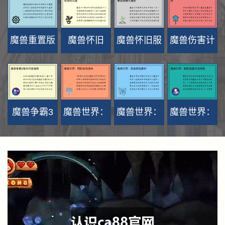
魔兽重置版
魔兽怀旧
魔兽怀旧服
魔兽伤害计
奖励领取攻
服：探索经
新号升级攻
算攻略：准
略 >>
验清零策
略，快速提
确掌握伤害
魔兽争霸3
魔兽世界：
魔兽世界：
魔兽世界：
略，重塑游
升等级秘籍
数值 >>
版本切换指
阴影如何消
装备绑定解
暗影国度任
戏乐趣 >>
大揭秘 >>
南 >>
失 >>
析 >>
务探秘 >>