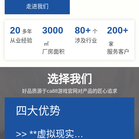
走进我们
20
3000
80
+
200
+
多年
个
从业经验
涉及行业
㎡
家
厂房面积
服务客户
选择我们
好品质源于ca88游戏官网对产品的匠心追求
四大优势
>> **虚拟现实游戏体验**