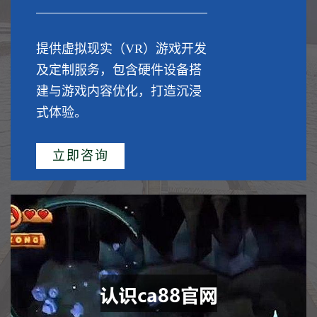
提供虚拟现实（VR）游戏开发
及定制服务，包含硬件设备搭
建与游戏内容优化，打造沉浸
式体验。
立即咨询