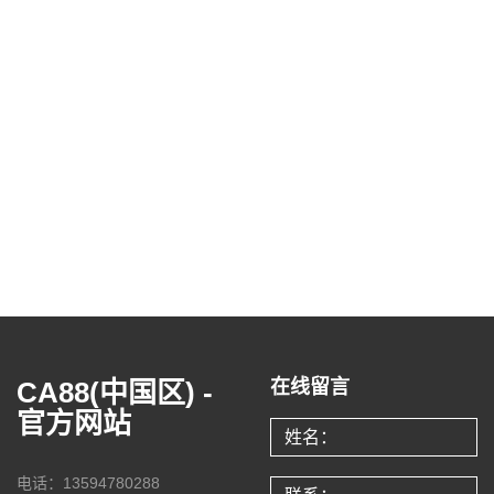
CA88(中国区) -
在线留言
官方网站
电话：13594780288